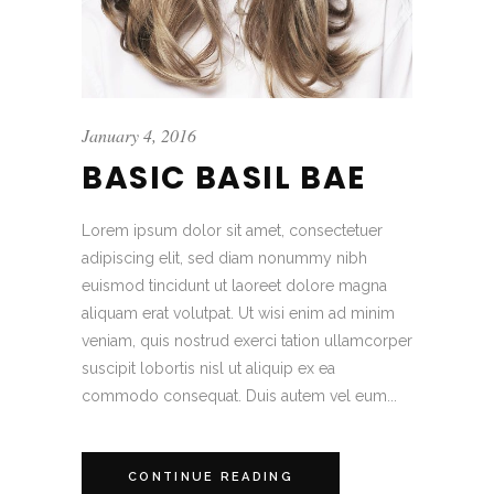
January 4, 2016
BASIC BASIL BAE
Lorem ipsum dolor sit amet, consectetuer
adipiscing elit, sed diam nonummy nibh
euismod tincidunt ut laoreet dolore magna
aliquam erat volutpat. Ut wisi enim ad minim
veniam, quis nostrud exerci tation ullamcorper
suscipit lobortis nisl ut aliquip ex ea
commodo consequat. Duis autem vel eum...
CONTINUE READING